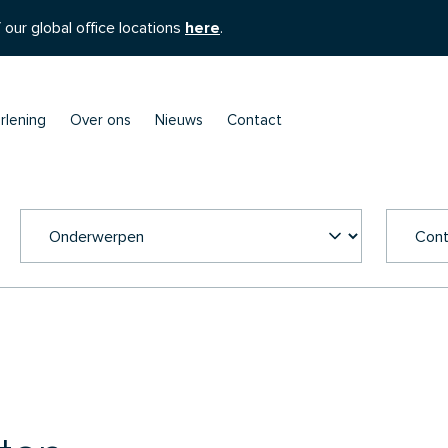
 our global office locations
here
.
rlening
Over ons
Nieuws
Contact