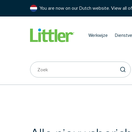
You are now on our Dutch website. View all of
Werkwijze
Dienstve