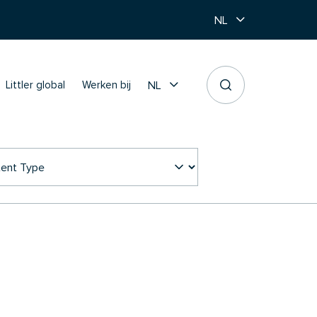
NL
NL
Littler global
Werken bij