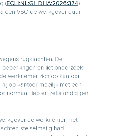
g (
ECLI:NL:GHDHA:2026:374
)
 via een VSO de werkgever duur
egens rugklachten. De
e beperkingen en liet onderzoek
t de werknemer zich op kantoor
hij op kantoor moeilijk met een
toor normaal liep en zelfstandig per
 werkgever de werknemer met
klachten stelselmatig had