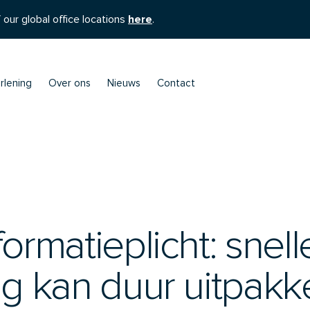
 our global office locations
here
.
rlening
Over ons
Nieuws
Contact
ormatieplicht: snell
ng kan duur uitpakk