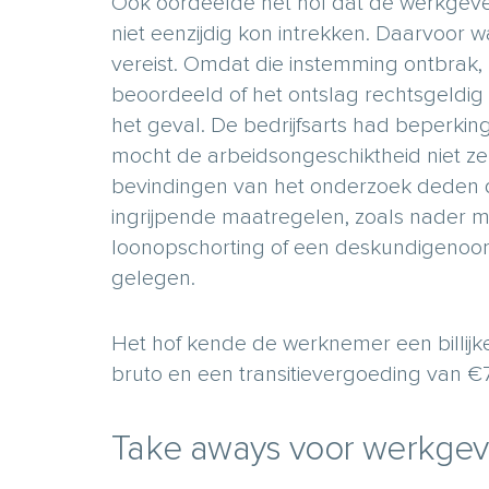
Ook oordeelde het hof dat de werkgeve
niet eenzijdig kon intrekken. Daarvoor
vereist. Omdat die instemming ontbrak
beoordeeld of het ontslag rechtsgeldig 
het geval. De bedrijfsarts had beperki
mocht de arbeidsongeschiktheid niet ze
bevindingen van het onderzoek deden da
ingrijpende maatregelen, zoals nader 
loonopschorting of een deskundigenoo
gelegen.
Het hof kende de werknemer een billij
bruto en een transitievergoeding van €7
Take aways voor werkgev