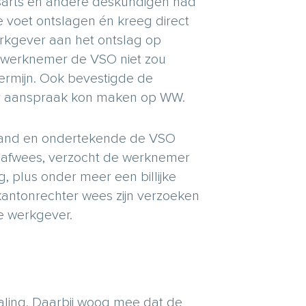
fsarts en andere deskundigen had
 voet ontslagen én kreeg direct
rkgever aan het ontslag op
de werknemer de VSO niet zou
ermijn. Ook bevestigde de
er aanspraak kon maken op WW.
stand en ondertekende de VSO
 afwees, verzocht de werknemer
, plus onder meer een billijke
kantonrechter wees zijn verzoeken
de werkgever.
ling. Daarbij woog mee dat de