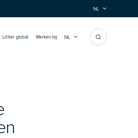
NL
NL
Littler global
Werken bij
e
en