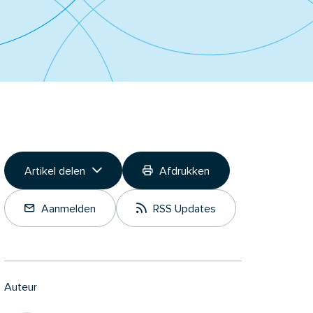
Artikel delen
Afdrukken
Link kopiëren
Aanmelden
RSS Updates
Deel op LinkedIn
Auteur