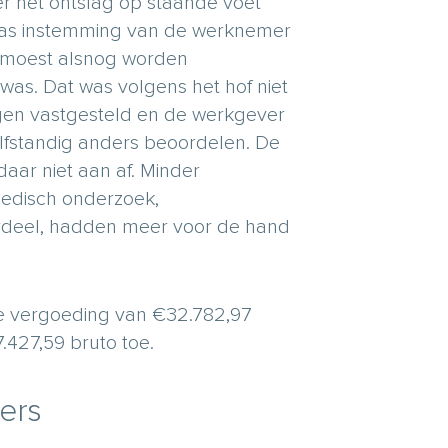
r het ontslag op staande voet
 was instemming van de werknemer
, moest alsnog worden
was. Dat was volgens het hof niet
ngen vastgesteld en de werkgever
lfstandig anders beoordelen. De
ar niet aan af. Minder
medisch onderzoek,
rdeel, hadden meer voor de hand
ke vergoeding van €32.782,97
.427,59 bruto toe.
ers