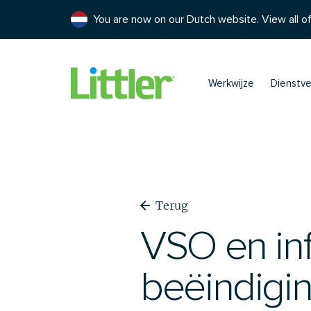
You are now on our Dutch website. View all of
Werkwijze
Dienstve
Terug
VSO en inf
beëindigi