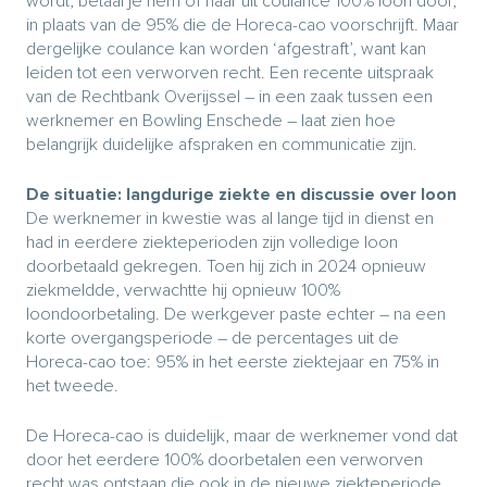
wordt, betaal je hem of haar uit coulance 100% loon door,
in plaats van de 95% die de Horeca-cao voorschrijft. Maar
dergelijke coulance kan worden ‘afgestraft’, want kan
leiden tot een verworven recht. Een recente uitspraak
van de Rechtbank Overijssel – in een zaak tussen een
werknemer en Bowling Enschede – laat zien hoe
belangrijk duidelijke afspraken en communicatie zijn.
De situatie: langdurige ziekte en discussie over loon
De werknemer in kwestie was al lange tijd in dienst en
had in eerdere ziekteperioden zijn volledige loon
doorbetaald gekregen. Toen hij zich in 2024 opnieuw
ziekmeldde, verwachtte hij opnieuw 100%
loondoorbetaling. De werkgever paste echter – na een
korte overgangsperiode – de percentages uit de
Horeca-cao toe: 95% in het eerste ziektejaar en 75% in
het tweede.
De Horeca-cao is duidelijk, maar de werknemer vond dat
door het eerdere 100% doorbetalen een verworven
recht was ontstaan die ook in de nieuwe ziekteperiode