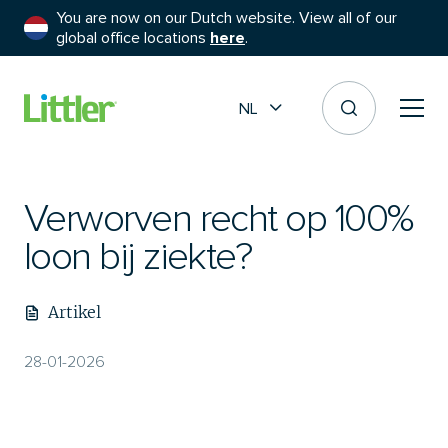
You are now on our Dutch website. View all of our
global office locations
here
.
NL
Verworven recht op 100%
loon bij ziekte?
Artikel
28-01-2026