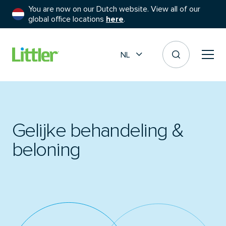
You are now on our Dutch website. View all of our
global office locations
here
.
NL
Gelijke behandeling &
beloning