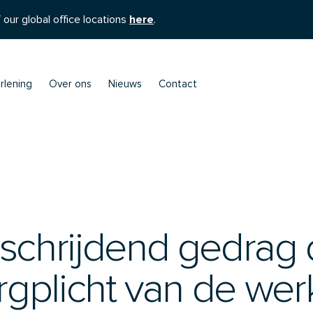
 our global office locations
here
.
rlening
Over ons
Nieuws
Contact
schrijdend gedrag 
rgplicht van de wer