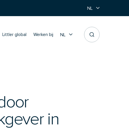
NL
NL
Littler global
Werken bij
door
kgever in