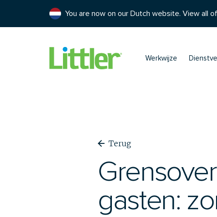
You are now on our Dutch website. View all of
Werkwijze
Dienstve
Terug
Grensover
gasten: zo