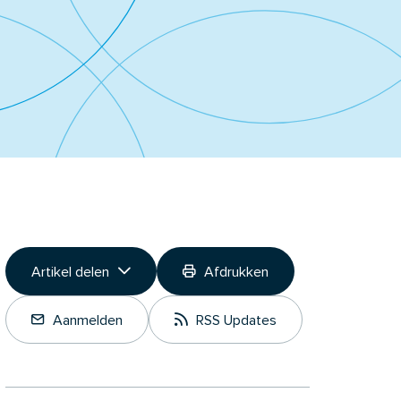
Artikel delen
Afdrukken
Link kopiëren
Aanmelden
RSS Updates
Deel op LinkedIn