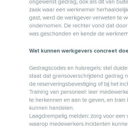
ongewenst gedrag, óók als dit van buite
zaak waar een werknemer herhaaldelijk
gast, werd de werkgever verweten te we
ondernomen. De rechter vond dat door ni
was geschonden en kende de werkneme
Wat kunnen werkgevers concreet do
Gedragscodes en huisregels: stel duidel
staat dat grensoverschrijdend gedrag nie
de reserveringsbevestiging of bij het
Training van personeel: leer medewerk
te herkennen en aan te geven, en train l
kunnen handelen.
Laagdrempelig melden: zorg voor een ve
waarop medewerkers incidenten kunne