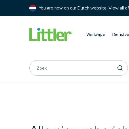
You are now on our Dutch website. View all of
Werkwijze
Dienstve