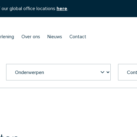
 our global office locations
here
.
rlening
Over ons
Nieuws
Contact