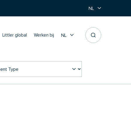
NL
NL
Littler global
Werken bij