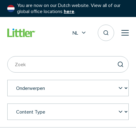
You are now on our Dutch website. View all of our
global office locations
here
.
NL