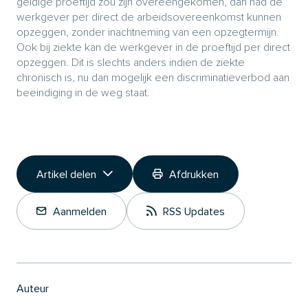
geldige proeftijd zou zijn overeengekomen, dan had de
werkgever per direct de arbeidsovereenkomst kunnen
opzeggen, zonder inachtneming van een opzegtermijn.
Ook bij ziekte kan de werkgever in de proeftijd per direct
opzeggen. Dit is slechts anders indien de ziekte
chronisch is, nu dan mogelijk een discriminatieverbod aan
beëindiging in de weg staat.
Artikel delen
Afdrukken
Link kopiëren
Aanmelden
RSS Updates
Deel op LinkedIn
Auteur