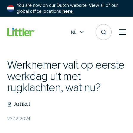
You are now on our Dutch website. View all of our
global office locations
here
.
NL
Werknemer valt op eerste
werkdag uit met
rugklachten, wat nu?
Artikel
23-12-2024