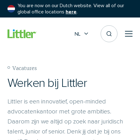
You are now on our Dutch website. View all of our
global office locations
here
.
NL
Vacatures
Werken bij Littler
Littler is een innovatief, open-minded
advocatenkantoor met grote ambities.
Daarom zijn we altijd op zoek naar juridisch
talent, junior of senior. Denk jij dat je bij ons