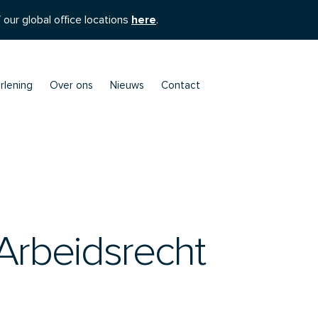
 our global office locations
here
.
rlening
Over ons
Nieuws
Contact
Arbeidsrecht