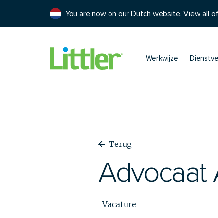
You are now on our Dutch website. View all of
Werkwijze
Dienstve
Terug
Advocaat 
Vacature