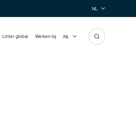
NL
NL
Littler global
Werken bij