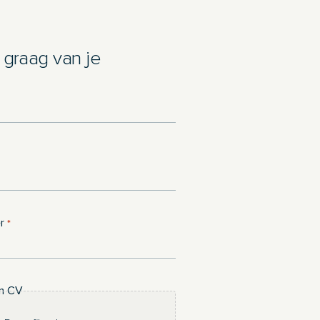
graag van je
r
*
en CV