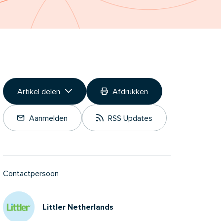
Artikel delen
Afdrukken
Link kopiëren
Aanmelden
RSS Updates
Deel op LinkedIn
Contactpersoon
Littler Netherlands