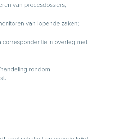
ëren van procesdossiers;
monitoren van lopende zaken;
 correspondentie in overleg met
afhandeling rondom
st.
, snel schakelt en energie krijgt