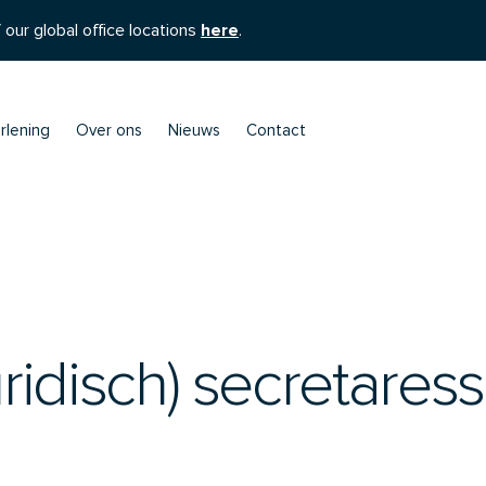
 our global office locations
here
.
rlening
Over ons
Nieuws
Contact
uridisch) secretares