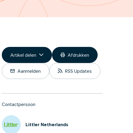
Artikel delen
Afdrukken
Link kopiëren
Aanmelden
RSS Updates
Deel op LinkedIn
Contactpersoon
Littler Netherlands