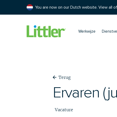
You are now on our Dutch website. View all of
Werkwijze
Dienstve
Terug
Ervaren (j
Vacature