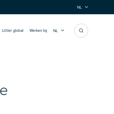
NL
NL
Littler global
Werken bij
se