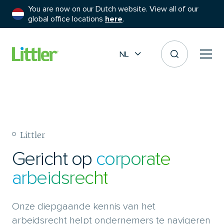
You are now on our Dutch website. View all of our
global office locations
here
.
NL
Littler
Gericht op
corporate
arbeidsrecht
Onze diepgaande kennis van het
arbeidsrecht helpt ondernemers te navigeren