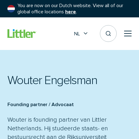
You are now on our Dutch website. View all of our
global office locations
here
.
NL
Wouter Engelsman
Founding partner / Advocaat
Wouter is founding partner van Littler
Netherlands. Hij studeerde staats- en
bestuursrecht aan de Rijksuniversiteit