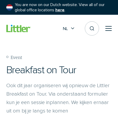
You are now on our Dutch website. View all of our
global office locations
here
.
NL
Event
Breakfast on Tour
Ook dit jaar organiseren wij opnieuw de Littler
Breakfast on Tour. Via onderstaand formulier
kun je een sessie inplannen. We kijken ernaar
uit om bij je langs te komen