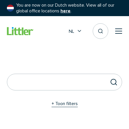
You are now on our Dutch website. View all of our
global office locations
here
.
NL
+ Toon filters