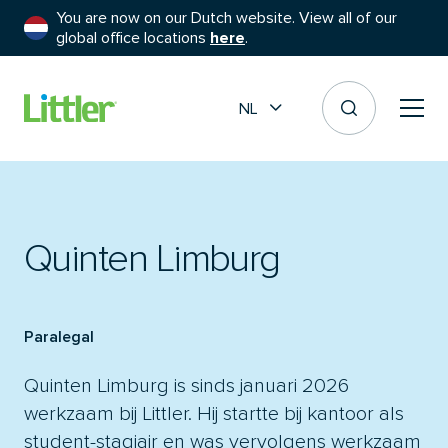
You are now on our Dutch website. View all of our
global office locations
here
.
NL
Quinten Limburg
Paralegal
Quinten Limburg is sinds januari 2026
werkzaam bij Littler. Hij startte bij kantoor als
student-stagiair en was vervolgens werkzaam